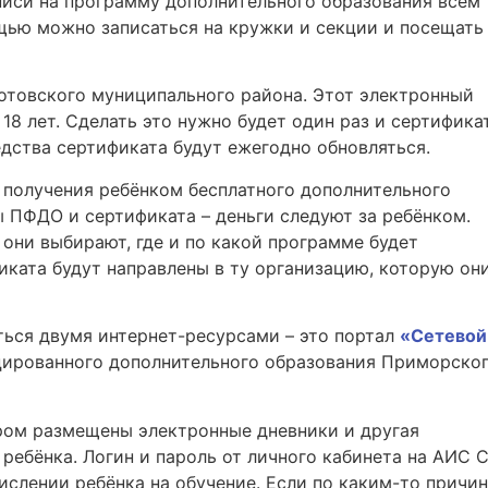
аписи на программу дополнительного образования всем
ью можно записаться на кружки и секции и посещать
отовского муниципального района. Этот электронный
 18 лет. Сделать это нужно будет один раз и сертифика
едства сертификата будут ежегодно обновляться.
а получения ребёнком бесплатного дополнительного
ы ПФДО и сертификата – деньги следуют за ребёнком.
 они выбирают, где и по какой программе будет
иката будут направлены в ту организацию, которую он
ться двумя интернет-ресурсами – это портал
«Сетевой
цированного дополнительного образования Приморско
ором размещены электронные дневники и другая
ребёнка. Логин и пароль от личного кабинета на АИС 
ислении ребёнка на обучение. Если по каким-то причи