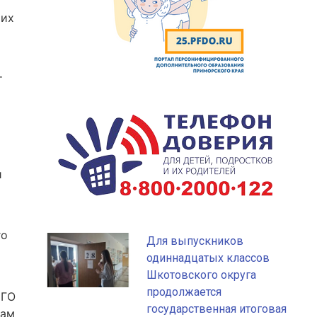
 их
т
и
го
Для выпускников
одиннадцатых классов
Шкотовского округа
продолжается
СГО
государственная итоговая
нам