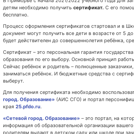
В Приморье с начала 2021/2022 учебного года для з
детям необходимо получить
сертификат.
С его помощ
бесплатно.
Процесс оформления сертификатов стартовал и в Шк
документ могут получить все дети в возрасте от 5 до
будет действителен до совершеннолетия ребёнка, ср
Сертификат – это персональная гарантия государств
образования по его выбору. Основной принцип работ
Сейчас ребёнок и родитель – полноценные заказчики,
заниматься ребёнок. И бюджетные средства с сертиф
выберут.
Для получения сертификата необходимо воспользова
город. Образование»
(АИС СГО) и портал персонифи
края
25.pfdo.ru
.
«Сетевой город. Образование»
– это портал, на кот
информация об образовательной организации вашего 
родителям выдают в детском саду или школе при зач