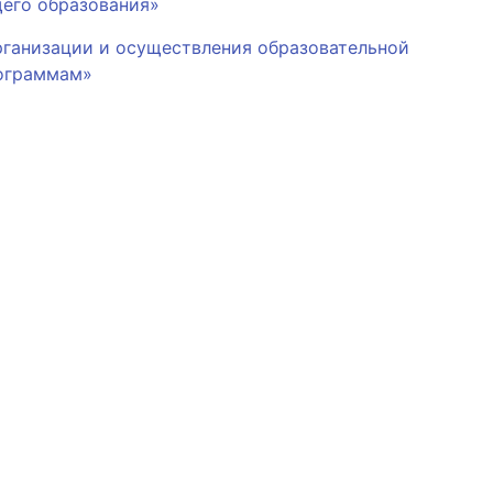
щего образования»
рганизации и осуществления образовательной
рограммам»