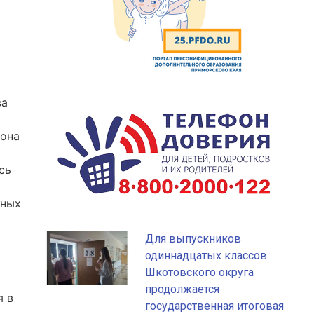
ва
йона
сь
чных
Для выпускников
одиннадцатых классов
Шкотовского округа
продолжается
я в
государственная итоговая