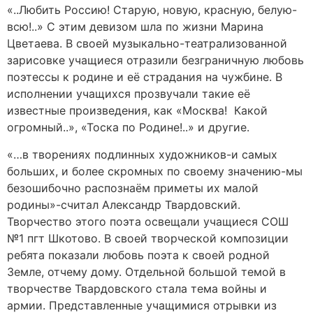
«..Любить Россию! Старую, новую, красную, белую-
всю!..» С этим девизом шла по жизни Марина
Цветаева. В своей музыкально-театрализованной
зарисовке учащиеся отразили безграничную любовь
поэтессы к родине и её страдания на чужбине. В
исполнении учащихся прозвучали такие её
известные произведения, как «Москва! Какой
огромный..», «Тоска по Родине!..» и другие.
«…в творениях подлинных художников-и самых
больших, и более скромных по своему значению-мы
безошибочно распознаём приметы их малой
родины»-считал Александр Твардовский.
Творчество этого поэта освещали учащиеся СОШ
№1 пгт Шкотово. В своей творческой композиции
ребята показали любовь поэта к своей родной
Земле, отчему дому. Отдельной большой темой в
творчестве Твардовского стала тема войны и
армии. Представленные учащимися отрывки из