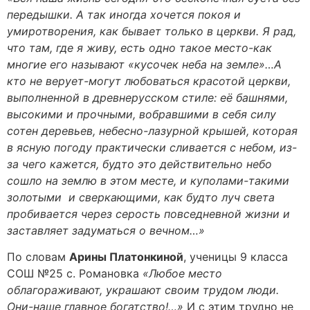
передышки. А так иногда хочется покоя и
умиротворения, как бывает только в церкви. Я рад,
что там, где я живу, есть одно такое место-как
многие его называют «кусочек неба на земле»…А
кто не верует-могут любоваться красотой церкви,
выполненной в древнерусском стиле: её башнями,
высокими и прочными, вобравшими в себя силу
сотен деревьев, небесно-лазурной крышей, которая
в ясную погоду практически сливается с небом, из-
за чего кажется, будто это действительно небо
сошло на землю в этом месте, и куполами-такими
золотыми и сверкающими, как будто луч света
пробивается через серость повседневной жизни и
заставляет задуматься о вечном…»
По словам
Арины Платонкиной
, ученицы 9 класса
СОШ №25 с. Романовка
«Любое место
облагораживают, украшают своим трудом люди.
Они-наше главное богатство!…»
И с этим трудно не