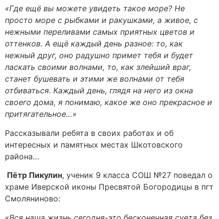
«Где ещё вы можете увидеть такое море? Не
просто море с рыбками и ракушками, а живое, с
нежными переливами самых приятных цветов и
оттенков. А ещё каждый день разное: то, как
нежный друг, оно радушно примет тебя и будет
ласкать своими волнами, то, как злейший враг,
станет бушевать и этими же волнами от тебя
отбиваться. Каждый день, глядя на него из окна
своего дома, я понимаю, какое же оно прекрасное и
притягательное…»
Рассказывали ребята в своих работах и об
интересных и памятных местах Шкотовского
района…
Пётр Пикулин
, ученик 9 класса СОШ №27 поведал о
храме Иверской иконы Пресвятой Богородицы в пгт
Смоляниново:
«Вся наша жизнь сегодня-это бесконечная суета без