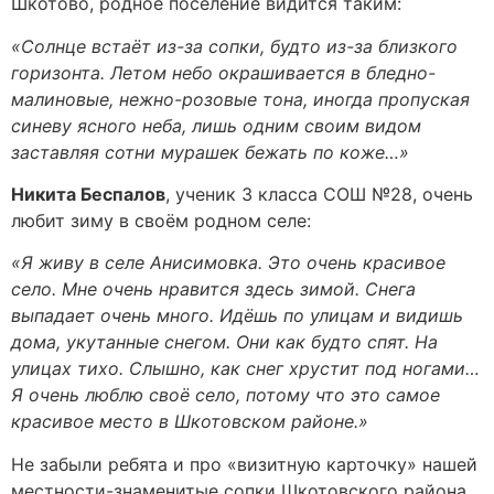
Шкотово, родное поселение видится таким:
«Солнце встаёт из-за сопки, будто из-за близкого
горизонта. Летом небо окрашивается в бледно-
малиновые, нежно-розовые тона, иногда пропуская
синеву ясного неба, лишь одним своим видом
заставляя сотни мурашек бежать по коже…»
Никита Беспалов
, ученик 3 класса СОШ №28, очень
любит зиму в своём родном селе:
«Я живу в селе Анисимовка. Это очень красивое
село. Мне очень нравится здесь зимой. Снега
выпадает очень много. Идёшь по улицам и видишь
дома, укутанные снегом. Они как будто спят. На
улицах тихо. Слышно, как снег хрустит под ногами…
Я очень люблю своё село, потому что это самое
красивое место в Шкотовском районе.»
Не забыли ребята и про «визитную карточку» нашей
местности-знаменитые сопки Шкотовского района.