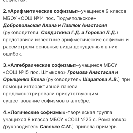
2.«Арифметические софизмы»
-учащиеся 9 класса
МБОУ «СОШ №14 пос. Подъяпольское»
Добровольская Алина и Павлюк Анастасия
(руководители:
Солдаткина Г.Д. и Горовая Л.Д.
)
представили известные арифметические софизмы и
рассмотрели основные виды допущенных в них
ошибок.
3.«Алгебраические софизмы»
-учащиеся МБОУ
«СОШ №15 пос. Штыково»
Громова Анастасия и
Орыщенко Елена
(руководитель
Шарапова А.В.
) при
помощи интерактивной панели
продемонстрировали присутствующим
существование софизмов в алгебре.
4.«Логические софизмы»
-творческая группа
учащихся 8 класса МБОУ «СОШ №25 с. Романовка»
(
руководитель
Савенко С.М.
) привела примеры