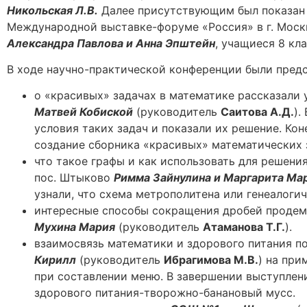
Никольская Л.В.
Далее присутствующим был показан 
Международной выставке-форуме «Россия» в г. Моск
Александра Павлова и Анна Эпштейн
, учащиеся 8 к
В ходе научно-практической конференции были пред
о «красивых» задачах в математике рассказал
Матвей Кобиской
(руководитель
Саитова А.Д.
).
условия таких задач и показали их решение. Ко
создание сборника «красивых» математических 
что такое графы и как использовать для решен
пос. Штыково
Римма Зайнулина и Маргарита Ма
узнали, что схема метрополитена или генеалоги
интересные способы сокращения дробей продем
Мухина Мария
(руководитель
Атаманова Т.Г.
).
взаимосвязь математики и здорового питания 
Кирилл
(руководитель
Ибрагимова М.В.
) на пр
при составлении меню. В завершении выступле
здорового питания-творожно-банановый мусс.