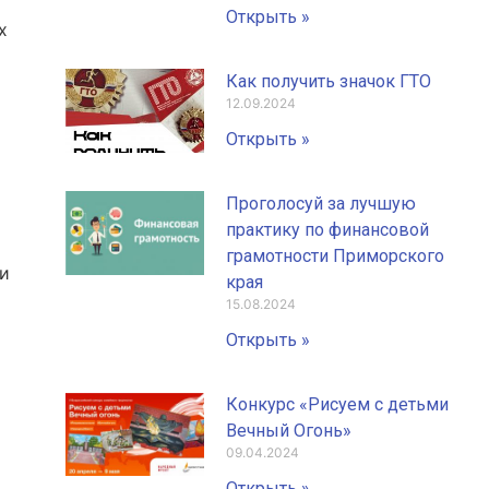
Открыть »
х
Как получить значок ГТО
12.09.2024
Открыть »
Проголосуй за лучшую
практику по финансовой
грамотности Приморского
и
края
15.08.2024
Открыть »
Конкурс «Рисуем с детьми
Вечный Огонь»
09.04.2024
Открыть »