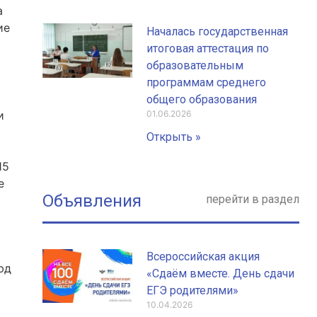
а
ие
Началась государственная
итоговая аттестация по
образовательным
программам среднего
общего образования
и
01.06.2026
Открыть »
15
е
Объявления
перейти в раздел
Всероссийская акция
юд
«Сдаём вместе. День сдачи
ЕГЭ родителями»
10.04.2026