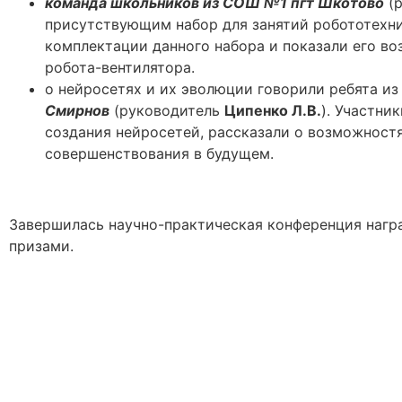
команда школьников из СОШ №1 пгт Шкотово
(р
присутствующим набор для занятий робототехни
комплектации данного набора и показали его во
робота-вентилятора.
о нейросетях и их эволюции говорили ребята и
Смирнов
(руководитель
Ципенко Л.В.
). Участни
создания нейросетей, рассказали о возможностя
совершенствования в будущем.
Завершилась научно-практическая конференция наг
призами.