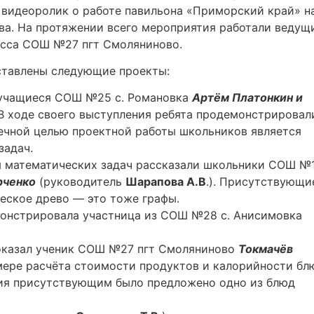
видеоролик о работе павильона «Приморский край» н
ва. На протяжении всего мероприятия работали ведущ
ласса СОШ №27 пгт Смоляниново.
ставлены следующие проекты:
и учащиеся СОШ №25 с. Романовка
Артём Платонкин и
 В ходе своего выступления ребята продемонстрировал
нечной целью проектной работы школьников является
задач.
ия математических задач рассказали школьники СОШ №
рченко
(руководитель
Шарапова А.В
.). Присутствующи
ческое древо — это тоже графы.
онстрировала участница из СОШ №28 с. Анисимовка
показал ученик СОШ №27 пгт Смоляниново
Токмачёв
имере расчёта стоимости продуктов и калорийности бл
ния присутствующим было предложено одно из блюд