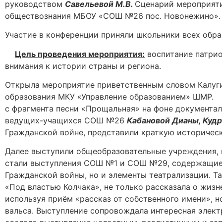
руководством
Савельевой М.В.
Сценарий мероприят
обществознания МБОУ «СОШ №26 пос. Новонежино».
Участие в конференции приняли школьники всех обра
Цель проведения мероприятия:
воспитание патрио
внимания к истории страны и региона.
Открыла мероприятие приветственным словом Калугин
образования МКУ «Управление образова
с фрагмента песни «Прощальная» на фоне документал
ведущих-учащихся СОШ №26
Кабановой Дианы, Кудр
Гражданской войне, представили краткую историческ
Далее выступили общеобразовательные учреждения, 
стали выступления СОШ №1 и СОШ №29, содержащие 
Гражданской войны, но и элементы театрализации. Т
«Под властью Колчака», не только рассказала о жизн
используя приём «рассказ от собственного имени», 
вальса. Выступление сопровождала интересная элект