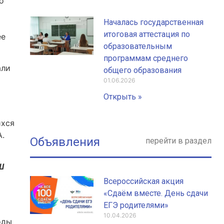
о
Началась государственная
итоговая аттестация по
ее
образовательным
программам среднего
али
общего образования
01.06.2026
Открыть »
ихся
А.
Объявления
перейти в раздел
Ш
Всероссийская акция
«Сдаём вместе. День сдачи
ЕГЭ родителями»
10.04.2026
оды