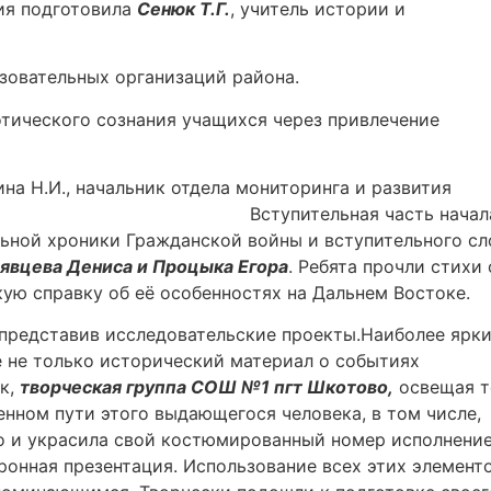
ия подготовила
Сенюк Т.Г.
, учитель истории и
зовательных организаций района.
тического сознания учащихся через привлечение
а Н.И., начальник отдела мониторинга и развития
нием» ШМР. Вступительная часть начал
ьной хроники Гражданской войны и вступительного сл
явцева Дениса и Процыка Егора
. Ребята прочли стихи 
ую справку об её особенностях на Дальнем Востоке.
представив исследовательские проекты.Наиболее ярк
не только исторический материал о событиях
ак,
творческая группа СОШ №1 пгт Шкотово,
освещая т
енном пути этого выдающегося человека, в том числе,
но и украсила свой костюмированный номер исполнени
ронная презентация. Использование всех этих элемент