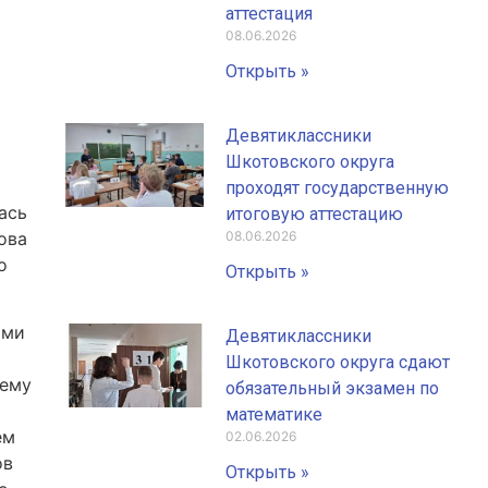
аттестация
08.06.2026
Открыть »
Девятиклассники
Шкотовского округа
проходят государственную
ась
итоговую аттестацию
ова
08.06.2026
о
Открыть »
ими
Девятиклассники
Шкотовского округа сдают
ему
обязательный экзамен по
математике
ем
02.06.2026
ов
Открыть »