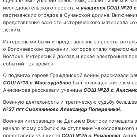
сделало выступление целостным, реалистичным и за
исследовательского проекта и
учащиеся СОШ №29 с.
партизанских отрядов в Сучанской долине. Включени
представления важного исторического материала «о
лёгким.
Интересными были и представленные проекты осталь
о Волочаевском сражении, которое стало переломны
Востоке. Интересный доклад и яркая электронная пр
событий тех времён.
О подвигах героев Гражданской войны рассказали 
СОШ №13 с. Многоудобное
был посвящён жителям сел
Анисимова рассказали ученицы
СОШ №28 с. Анисим
Военную деятельность и трагическую судьбу большев
№27 пгт Смоляниново Александр Поперечный
.
Военная интервенция на Дальнем Востоке помешала з
начало этому событию выступление Чехословацкого 
представили учащиеся
СОШ №25 с. Романовка
. Акце