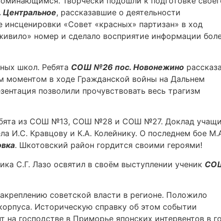
поминающимся. Творчески подошли к подготовке своег
 Центральное
, рассказавшие о деятельности
е инсценировки «Совет «красных» партизан» в ход
живило» номер и сделало восприятие информации бол
ных школ. Ребята
СОШ №26 пос. Новонежино
рассказ
м моментом в ходе Гражданской войны на Дальнем
езентация позволили прочувствовать весь трагизм
ребята из СОШ №13, СОШ №28 и СОШ №27. Доклад учащ
а И.С. Кравцову и К.А. Колейнику. О последнем бое М.
овка
. Шкотовский район гордится своими героями!
ика С.Г. Лазо освятил в своём выступлении ученик
СО
акреплению советской власти в регионе. Положило
корпуса. Историческую справку об этом событии
нт на господстве в Приморье японских интервентов в г