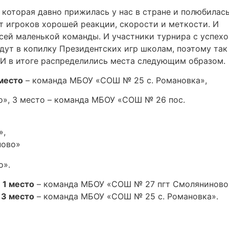
 которая давно прижилась у нас в стране и полюбилас
т игроков хорошей реакции, скорости и меткости. И
всей маленькой команды. И участники турнира с успех
дут в копилку Президентских игр школам, поэтому так
 И в итоге распределились места следующим образом.
 место
– команда МБОУ «СОШ № 25 с. Романовка»,
», 3 место – команда МБОУ «СОШ № 26 пос.
»,
ново»
о».
:
1 место
– команда МБОУ «СОШ № 27 пгт Смоляниново
,
3 место
– команда МБОУ «СОШ № 25 с. Романовка».