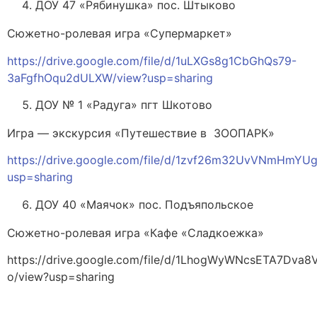
ДОУ 47 «Рябинушка» пос. Штыково
Сюжетно-ролевая игра «Супермаркет»
https://drive.google.com/file/d/1uLXGs8g1CbGhQs79-
3aFgfhOqu2dULXW/view?usp=sharing
ДОУ № 1 «Радуга» пгт Шкотово
Игра — экскурсия «Путешествие в ЗООПАРК»
https://drive.google.com/file/d/1zvf26m32UvVNmHmYU
usp=sharing
ДОУ 40 «Маячок» пос. Подъяпольское
Сюжетно-ролевая игра «Кафе «Сладкоежка»
https://drive.google.com/file/d/1LhogWyWNcsETA7Dva
o/view?usp=sharing